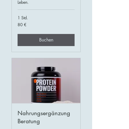
Leben.
1 Std.
80
80 €
Euro
Buchen
Nahrungsergänzung
Beratung