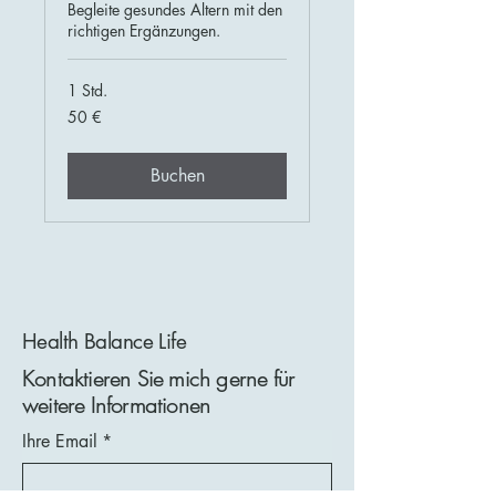
Begleite gesundes Altern mit den
richtigen Ergänzungen.
1 Std.
50
50 €
Euro
Buchen
Health Balance Life
Kontaktieren Sie mich gerne für
weitere Informationen
Ihre Email
*