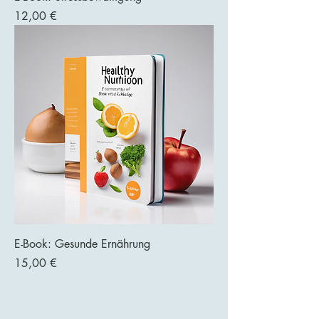
Preis
12,00 €
E-Book: Gesunde Ernährung
Preis
15,00 €