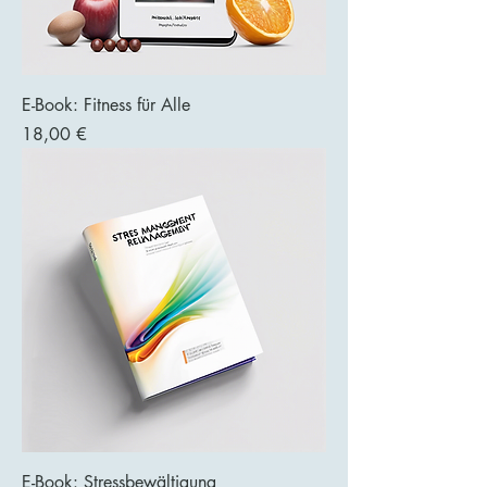
E-Book: Fitness für Alle
Preis
18,00 €
E-Book: Stressbewältigung